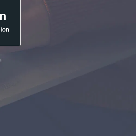
n
tion